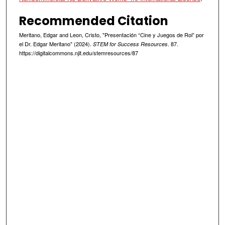
o
n
Recommended Citation
d
Meritano, Edgar and Leon, Cristo, "Presentación “Cine y Juegos de Rol” por
s
el Dr. Edgar Meritano" (2024).
. 87.
STEM for Success Resources
https://digitalcommons.njit.edu/stemresources/87