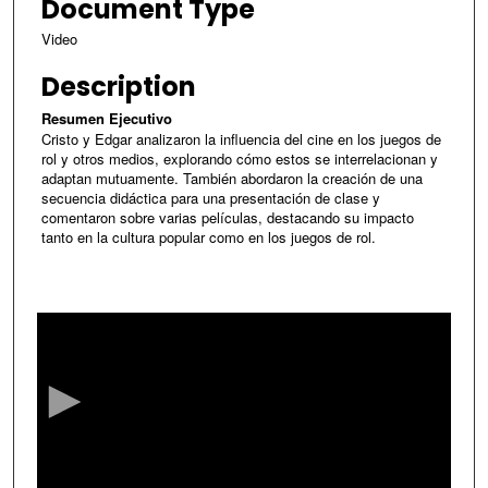
Document Type
Video
Description
Resumen Ejecutivo
Cristo y Edgar analizaron la influencia del cine en los juegos de
rol y otros medios, explorando cómo estos se interrelacionan y
adaptan mutuamente. También abordaron la creación de una
secuencia didáctica para una presentación de clase y
comentaron sobre varias películas, destacando su impacto
tanto en la cultura popular como en los juegos de rol.
0
s
e
c
o
n
d
s