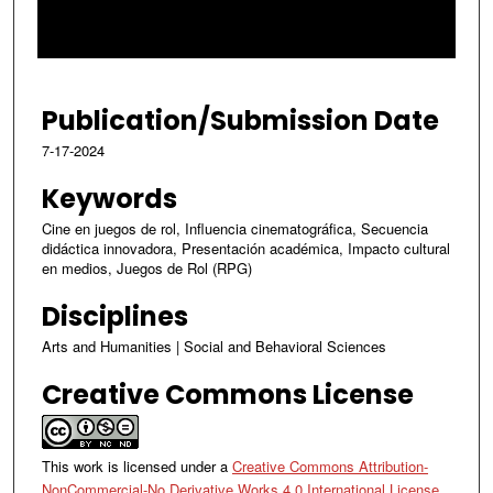
o
f
2
7
Publication/Submission Date
m
7-17-2024
i
n
Keywords
u
Cine en juegos de rol, Influencia cinematográfica, Secuencia
t
didáctica innovadora, Presentación académica, Impacto cultural
en medios, Juegos de Rol (RPG)
e
s
Disciplines
,
Arts and Humanities | Social and Behavioral Sciences
4
3
Creative Commons License
s
e
c
This work is licensed under a
Creative Commons Attribution-
NonCommercial-No Derivative Works 4.0 International License
.