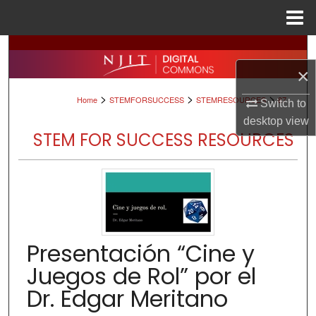
Menu
Home
Search
×
Browse All Collections
>
>
>
Home
STEMFORSUCCESS
STEMRESOURCES
87
Switch to
My Account
desktop
view
STEM FOR SUCCESS RESOURCES
About
Digital Commons Network™
Presentación “Cine y
Juegos de Rol” por el
Dr. Edgar Meritano